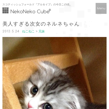
スコティッシュフォールド『アル＆イブ』の今日この頃。
Menu
美人すぎる次女のネルネちゃん
2013.5.24
ねこねこ
>
兄妹