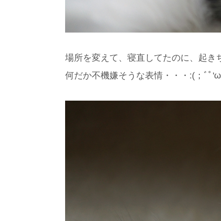
場所を変えて、寝直してたのに、起き
何だか不機嫌そうな表情・・・:(；ﾞﾟ'ωﾟ'