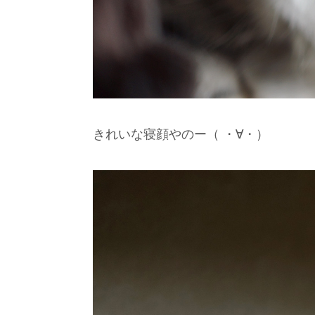
きれいな寝顔やのー（ ・∀・）