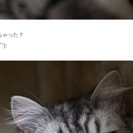
ちゃった？
):