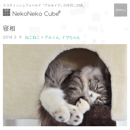
スコティッシュフォールド『アル＆イブ』の今日この頃。
Menu
寝相
2014.3. 9
ねこねこ
>
アルくん
,
イヴちゃん